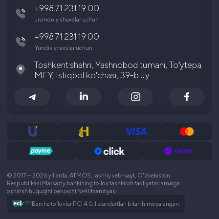
+998 71 231 19 00
Aksiyador va investorlarga
Jismoniy shaxslar uchun
Karyera
+998 71 231 19 00
Yuridik shaxslar uchun
Toshkent shahri, Yashnobod tumani, Toʻytepa
MFY, Istiqbol ko'chasi, 39-b uy
© 2017 — 2026 yillarda, ATMOS, rasmiy veb-sayt, O'zbekiston
Respublikasi Markaziy bankining to'lov tashkiloti faoliyatini amalga
oshirish huquqini beruvchi №4 litsenziyasi
Barcha to‘lovlar PCI 4.0.1 standartlari bilan himoyalangan.