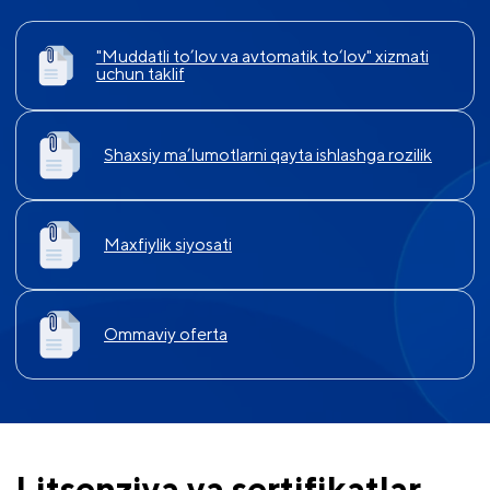
"Muddatli to’lov va avtomatik to‘lov" xizmati
uchun taklif
Shaxsiy ma’lumotlarni qayta ishlashga rozilik
Maxfiylik siyosati
Ommaviy oferta
Litsenziya va sertifikatlar