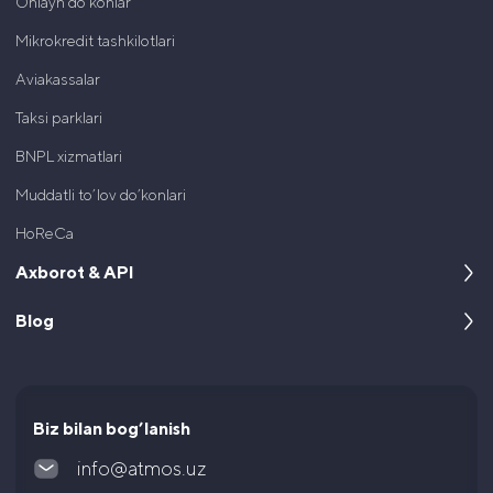
Onlayn do'konlar
Mikrokredit tashkilotlari
Aviakassalar
Taksi parklari
BNPL xizmatlari
Muddatli to’lov do’konlari
HoReCa
Axborot & API
Blog
Kompaniya haqida
Dasturchilar uchun
Keyslar
Hujjatlar va litsenziyalar
Maqolalar va yangiliklar
Biz bilan bog’lanish
Ko’p uchraydigan savollar
info@atmos.uz
Yuridik hujjatlar