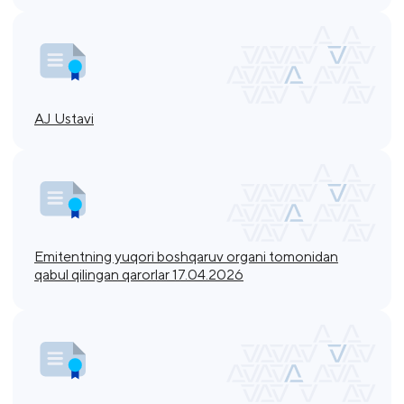
AJ Ustavi
Emitentning yuqori boshqaruv organi tomonidan
qabul qilingan qarorlar 17.04.2026