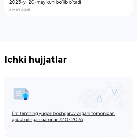
2025-yil 20-may kuni bo‘lib o‘tadi
6 MAY 2025
Ichki hujjatlar
Emitentning yuqori boshqaruv organi tomonidan
qabul qilingan qarorlar 22.07.2026