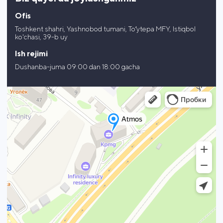
Ofis
Toshkent shahri, Yashnobod tumani, Toʻytepa MFY, Istiqbol
ko'chasi, 39-b uy
Ish rejimi
Dushanba-juma
09:00 dan 18:00 gacha