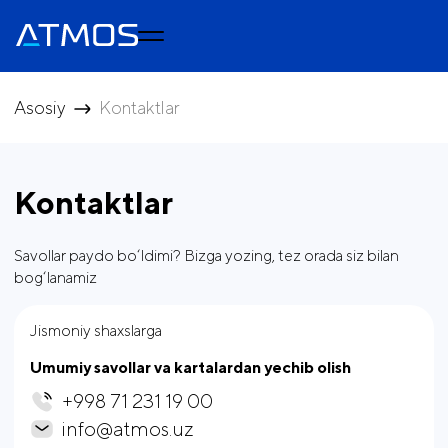
Asosiy
Kontaktlar
Kontaktlar
Savollar paydo bo‘ldimi? Bizga yozing, tez orada siz bilan
bog‘lanamiz
Jismoniy shaxslarga
Umumiy savollar va kartalardan yechib olish
+998 71 231 19 00
info@atmos.uz