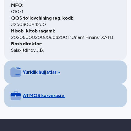
MFO:
01071
QQS to‘lovchining reg. kodi:
326080094260
Hisob-kitob raqami:
20208000200808682001 "Orient Finans" XATB
Bosh direktor:
Salaxitdinov J.B.
Yuridik hujjatlar >
ATMOS karyerasi >