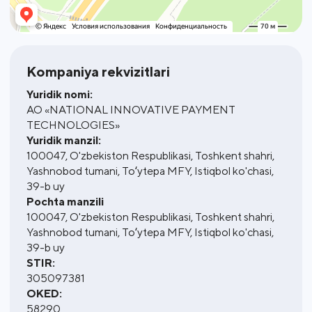
Kompaniya rekvizitlari
Yuridik nomi:
AO «NATIONAL INNOVATIVE PAYMENT
TECHNOLOGIES»
Yuridik manzil:
100047, O'zbekiston Respublikasi, Toshkent shahri,
Yashnobod tumani, Toʻytepa MFY, Istiqbol ko'chasi,
39-b uy
Pochta manzili
100047, O'zbekiston Respublikasi, Toshkent shahri,
Yashnobod tumani, Toʻytepa MFY, Istiqbol ko'chasi,
39-b uy
STIR:
305097381
OKED:
58290