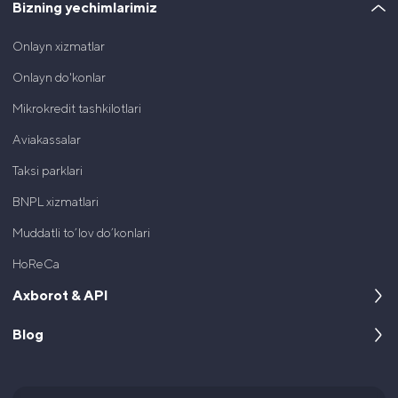
Bizning yechimlarimiz
Onlayn xizmatlar
Onlayn do'konlar
Mikrokredit tashkilotlari
Aviakassalar
Taksi parklari
BNPL xizmatlari
Muddatli to’lov do’konlari
HoReCa
Axborot & API
Blog
Kompaniya haqida
Dasturchilar uchun
Keyslar
Hujjatlar va litsenziyalar