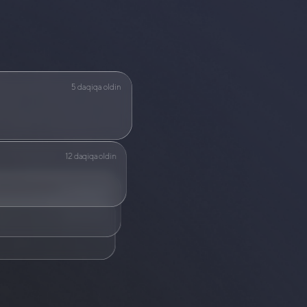
5 daqiqa oldin
12 daqiqa oldin
35 daqiqa oldin
Bir soat oldin