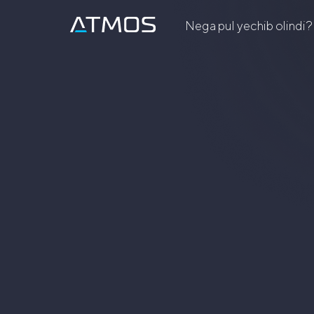
Nega pul yechib olindi
?