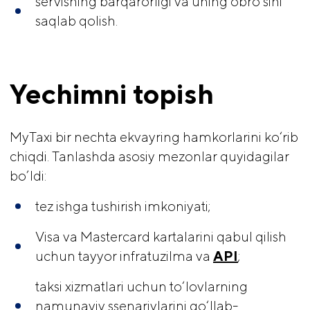
servisning barqarorligi va uning obro‘sini
saqlab qolish.
Yechimni topish
MyTaxi bir nechta ekvayring hamkorlarini ko‘rib
chiqdi. Tanlashda asosiy mezonlar quyidagilar
bo’ldi:
tez ishga tushirish imkoniyati;
Visa va Mastercard kartalarini qabul qilish
uchun tayyor infratuzilma va
API
;
taksi xizmatlari uchun to‘lovlarning
namunaviy ssenariylarini qo‘llab-