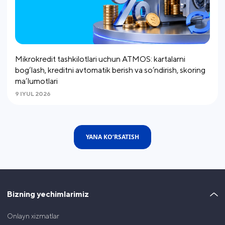
Mikrokredit tashkilotlari uchun ATMOS: kartalarni
bog‘lash, kreditni avtomatik berish va so’ndirish, skoring
ma’lumotlari
9 IYUL 2026
YANA KO‘RSATISH
Bizning yechimlarimiz
Onlayn xizmatlar