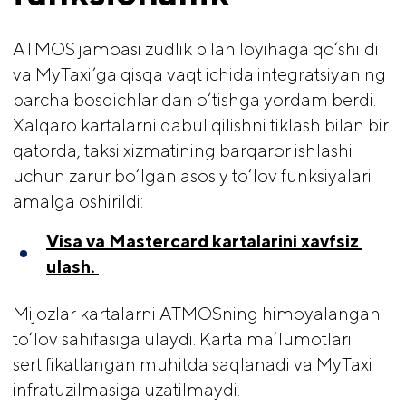
ATMOS jamoasi zudlik bilan loyihaga qo‘shildi
va MyTaxi’ga qisqa vaqt ichida integratsiyaning
barcha bosqichlaridan o‘tishga yordam berdi.
Xalqaro kartalarni qabul qilishni tiklash bilan bir
qatorda, taksi xizmatining barqaror ishlashi
uchun zarur bo‘lgan asosiy to‘lov funksiyalari
amalga oshirildi:
Visa va Mastercard kartalarini xavfsiz 
ulash. 
Mijozlar kartalarni ATMOSning himoyalangan
to‘lov sahifasiga ulaydi. Karta ma’lumotlari
sertifikatlangan muhitda saqlanadi va MyTaxi
infratuzilmasiga uzatilmaydi.