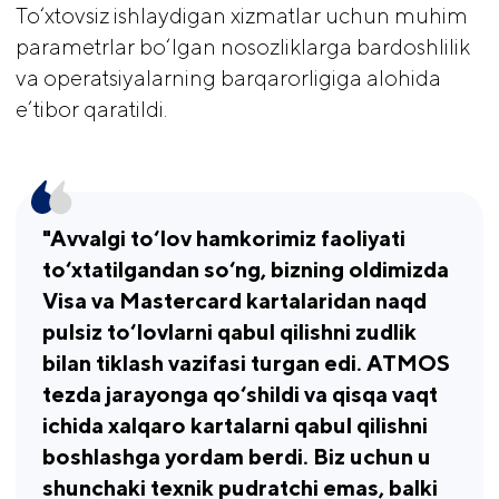
To‘xtovsiz ishlaydigan xizmatlar uchun muhim
parametrlar bo‘lgan nosozliklarga bardoshlilik
va operatsiyalarning barqarorligiga alohida
e’tibor qaratildi.
"Avvalgi to‘lov hamkorimiz faoliyati 
to‘xtatilgandan so‘ng, bizning oldimizda 
Visa va Mastercard kartalaridan naqd 
pulsiz to‘lovlarni qabul qilishni zudlik 
bilan tiklash vazifasi turgan edi. ATMOS 
tezda jarayonga qo‘shildi va qisqa vaqt 
ichida xalqaro kartalarni qabul qilishni 
boshlashga yordam berdi. Biz uchun u 
shunchaki texnik pudratchi emas, balki 