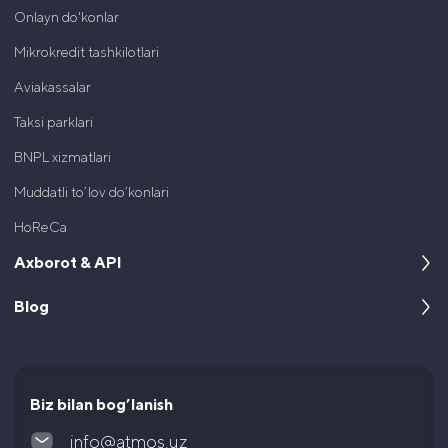
Onlayn do'konlar
Mikrokredit tashkilotlari
Aviakassalar
Taksi parklari
BNPL xizmatlari
Muddatli to’lov do’konlari
HoReCa
Axborot & API
Blog
Kompaniya haqida
Dasturchilar uchun
Keyslar
Hujjatlar va litsenziyalar
Maqolalar va yangiliklar
Biz bilan bog’lanish
Ko’p uchraydigan savollar
info@atmos.uz
Yuridik hujjatlar