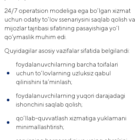
24/7 operatsion modeliga ega bo‘lgan xizmat
uchun odatiy to‘lov ssenariysini saqlab qolish va
mijozlar tajribasi sifatining pasayishiga yo‘l
qo‘ymaslik muhim edi.
Quyidagilar asosiy vazifalar sifatida belgilandi:
foydalanuvchilarning barcha toifalari
uchun to‘lovlarning uzluksiz qabul
qilinishini ta’minlash;
foydalanuvchilarning yuqori darajadagi
ishonchini saqlab qolish;
qo‘llab-quvvatlash xizmatiga yuklamani
minimallashtirish;