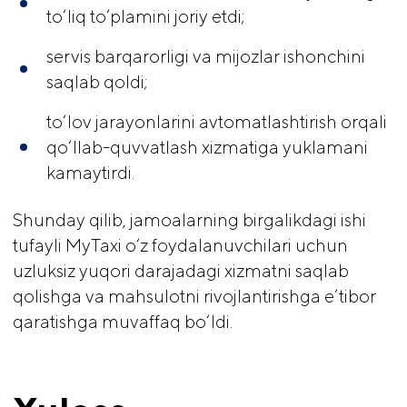
to‘liq to‘plamini joriy etdi;
servis barqarorligi va mijozlar ishonchini
saqlab qoldi;
to‘lov jarayonlarini avtomatlashtirish orqali
qo‘llab-quvvatlash xizmatiga yuklamani
kamaytirdi.
Shunday qilib, jamoalarning birgalikdagi ishi
tufayli MyTaxi o‘z foydalanuvchilari uchun
uzluksiz yuqori darajadagi xizmatni saqlab
qolishga va mahsulotni rivojlantirishga e’tibor
qaratishga muvaffaq bo‘ldi.