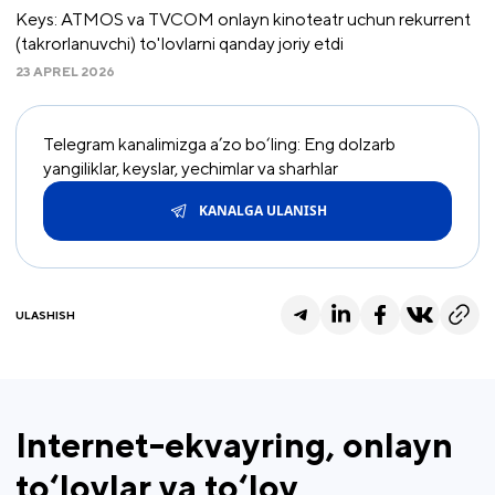
Keys: ATMOS va TVCOM onlayn kinoteatr uchun rekurrent
(takrorlanuvchi) to'lovlarni qanday joriy etdi
23 APREL 2026
Telegram kanalimizga a’zo bo‘ling: Eng dolzarb
yangiliklar, keyslar, yechimlar va sharhlar
KANALGA ULANISH
ULASHISH
Internet-ekvayring, onlayn
to‘lovlar va to‘lov