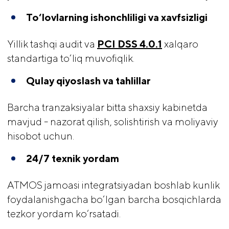
To‘lovlarning ishonchliligi va xavfsizligi
Yillik tashqi audit va
PCI DSS 4.0.1
xalqaro
standartiga to‘liq muvofiqlik.
Qulay qiyoslash va tahlillar
Barcha tranzaksiyalar bitta shaxsiy kabinetda
mavjud - nazorat qilish, solishtirish va moliyaviy
hisobot uchun.
24/7 texnik yordam
ATMOS jamoasi integratsiyadan boshlab kunlik
foydalanishgacha bo‘lgan barcha bosqichlarda
tezkor yordam ko‘rsatadi.