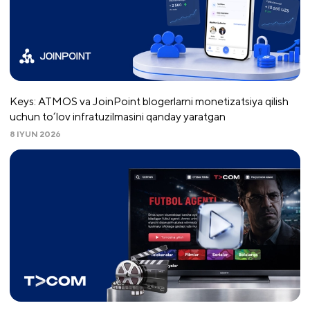
Keys: ATMOS va JoinPoint blogerlarni monetizatsiya qilish
uchun to‘lov infratuzilmasini qanday yaratgan
8 IYUN 2026