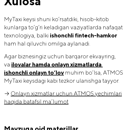
Xulosa
MyTaxi keysi shuni ko‘rsatdiki, hisob-kitob
kunlarga to‘g‘ri keladigan vaziyatlarda nafaqat
texnologiya, balki
ishonchli fintech-hamkor
ham hal qiluvchi omilga aylanadi.
Agar biznesingiz uchun barqaror ekvayring,
va
ilovalar hamda onlayn xizmatlarda 
ishonchli onlayn to‘lov
muhim bo‘lsa, ATMOS
MyTaxi keysdagi kabi tezkor ulanishga tayyor.
→
Onlayn xizmatlar uchun ATMOS yechimlari
haqida batafsil ma’lumot
Mavzuga oid materillar