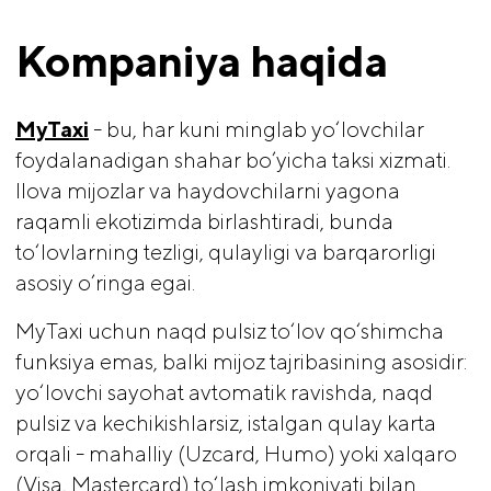
Kompaniya haqida
MyTaxi
- bu, har kuni minglab yo‘lovchilar
foydalanadigan shahar bo’yicha taksi xizmati.
Ilova mijozlar va haydovchilarni yagona
raqamli ekotizimda birlashtiradi, bunda
to‘lovlarning tezligi, qulayligi va barqarorligi
asosiy o’ringa egai.
MyTaxi uchun naqd pulsiz to‘lov qo‘shimcha
funksiya emas, balki mijoz tajribasining asosidir:
yo‘lovchi sayohat avtomatik ravishda, naqd
pulsiz va kechikishlarsiz, istalgan qulay karta
orqali - mahalliy (Uzcard, Humo) yoki xalqaro
(Visa, Mastercard) to‘lash imkoniyati bilan