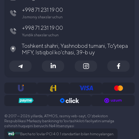
+998 71 231 19 00
Aksiyador va investorlarga
Jismoniy shaxslar uchun
Karyera
+998 71 231 19 00
Yuridik shaxslar uchun
Toshkent shahri, Yashnobod tumani, Toʻytepa
MFY, Istiqbol ko'chasi, 39-b uy
© 2017 — 2026 yillarda, ATMOS, rasmiy veb-sayt, O'zbekiston
Respublikasi Markaziy bankining to'lov tashkiloti faoliyatini amalga
oshirish huquqini beruvchi №4 litsenziyasi
Barcha to‘lovlar PCI 4.0.1 standartlari bilan himoyalangan.