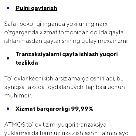
Pulni qaytarish
Safar bekor qilinganda yoki uning narxi
o‘zgarganda xizmat tomonidan qo‘lda qayta
ishlanmasdan qaytarishning qulay mexanizmi.
Tranzaksiyalarni qayta ishlash yuqori 
tezlikda
To‘lovlar kechikishlarsiz amalga oshiriladi, bu
ayniqsa taksida foydalanuvchi tajribasi uchun
muhimdir.
Xizmat barqarorligi 99,99%
ATMOS to‘lov tizimi yuqori tranzaksiya
yuklamasida ham uzluksiz ishlashni ta’minlaydi.