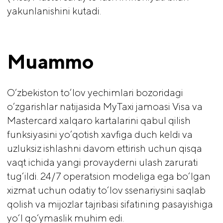
yakunlanishini kutadi.
Muammo
O‘zbekiston to‘lov yechimlari bozoridagi
o‘zgarishlar natijasida MyTaxi jamoasi Visa va
Mastercard xalqaro kartalarini qabul qilish
funksiyasini yo‘qotish xavfiga duch keldi va
uzluksiz ishlashni davom ettirish uchun qisqa
vaqt ichida yangi provayderni ulash zarurati
tug‘ildi. 24/7 operatsion modeliga ega bo‘lgan
xizmat uchun odatiy to‘lov ssenariysini saqlab
qolish va mijozlar tajribasi sifatining pasayishiga
yo‘l qo‘ymaslik muhim edi.