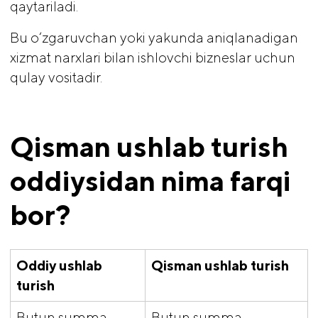
qaytariladi.
Bu o‘zgaruvchan yoki yakunda aniqlanadigan
xizmat narxlari bilan ishlovchi bizneslar uchun
qulay vositadir.
Qisman ushlab turish 
oddiysidan nima farqi 
bor?
Oddiy ushlab 
Qisman ushlab turish
turish
Butun summa
Butun summa