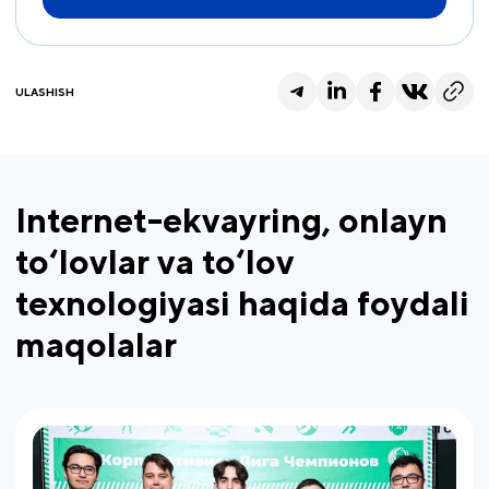
ULASHISH
Internet-ekvayring, onlayn
to‘lovlar va to‘lov
texnologiyasi haqida foydali
maqolalar