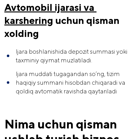
Avtomobil ijarasi va 
karshering
 uchun qisman 
xolding
Ijara boshlanishida depozit summasi yoki
taxminiy qiymat muzlatiladi.
Ijara muddati tugagandan so‘ng, tizim
haqiqiy summani hisobdan chiqaradi va
qoldiq avtomatik ravishda qaytariladi
Nima uchun qisman 
ushlab turish biznes 