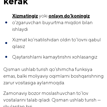
kerak
Xizmatingiz
yoki
onlayn do‘koningiz
o‘zgaruvchan buyurtma miqdori bilan
ishlaydi
Xizmat ko‘rsatilishidan oldin to‘lovni qabul
qilasiz
Qaytarishlarni kamaytirishni xohlasangiz
Qisman ushlab turish qo‘shimcha funksiya
emas, balki moliyaviy oqimlarni boshqarishning
zarur vositasiga aylanmoqda.
Zamonaviy bozor moslashuvchan to‘lov
vositalarini talab qiladi. Qisman ushlab turish —
shulardan biri.