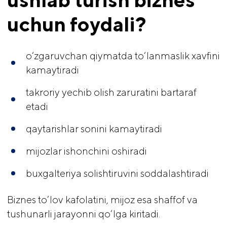
uchun foydali?
o‘zgaruvchan qiymatda to‘lanmaslik xavfini
kamaytiradi
takroriy yechib olish zaruratini bartaraf
etadi
qaytarishlar sonini kamaytiradi
mijozlar ishonchini oshiradi
buxgalteriya solishtiruvini soddalashtiradi
Biznes to‘lov kafolatini, mijoz esa shaffof va
tushunarli jarayonni qo‘lga kiritadi.