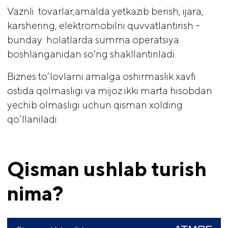
Vaznli tovarlar,amalda yetkazib berish, ijara,
karshering, elektromobilni quvvatlantirish -
bunday holatlarda summa operatsiya
boshlanganidan so‘ng shakllantiriladi.
Biznes to‘lovlarni amalga oshirmaslik xavfi
ostida qolmasligi va mijoz ikki marta hisobdan
yechib olmasligi uchun qisman xolding
qo‘llaniladi.
Qisman ushlab turish 
nima?