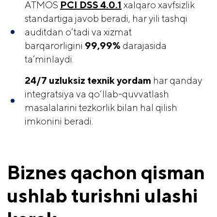
ATMOS
PCI DSS 4.0.1
xalqaro xavfsizlik
standartiga javob beradi, har yili tashqi
auditdan o‘tadi va xizmat
barqarorligini
99,99%
darajasida
ta’minlaydi.
24/7 uzluksiz texnik yordam
har qanday
integratsiya va qo‘llab-quvvatlash
masalalarini tezkorlik bilan hal qilish
imkonini beradi.
Biznes qachon qisman 
ushlab turishni ulashi 