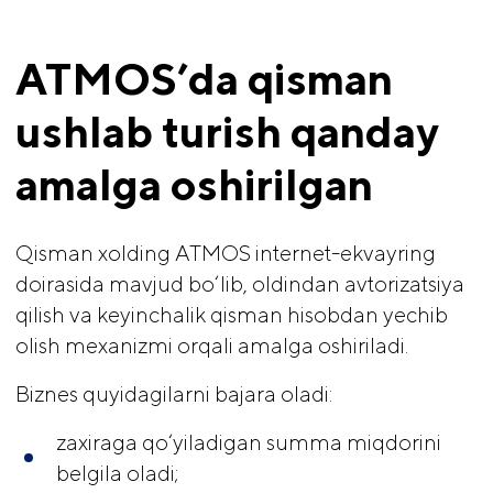
ATMOS’da qisman 
ushlab turish qanday 
amalga oshirilgan
Qisman xolding ATMOS internet-ekvayring
doirasida mavjud bo‘lib, oldindan avtorizatsiya
qilish va keyinchalik qisman hisobdan yechib
olish mexanizmi orqali amalga oshiriladi.
Biznes quyidagilarni bajara oladi:
zaxiraga qo‘yiladigan summa miqdorini
belgila oladi;