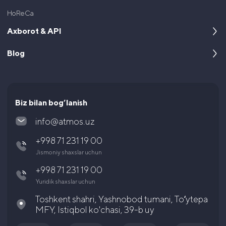
HoReCa
Axborot & API
Blog
Kompaniya haqida
Dasturchilar uchun
Keyslar
Hujjatlar va litsenziyalar
Maqolalar va yangiliklar
Biz bilan bog’lanish
Ko’p uchraydigan savollar
info@atmos.uz
Yuridik hujjatlar
+998 71 231 19 00
Aksiyador va investorlarga
Jismoniy shaxslar uchun
Karyera
+998 71 231 19 00
Yuridik shaxslar uchun
Toshkent shahri, Yashnobod tumani, Toʻytepa
MFY, Istiqbol ko'chasi, 39-b uy