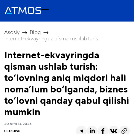
Asosiy
Blog
Internet-ekvayringda qisman ushlab turis...
Internet-ekvayringda
qisman ushlab turish:
to‘lovning aniq miqdori hali
noma’lum bo‘lganda, biznes
to‘lovni qanday qabul qilishi
mumkin
20 APREL 2026
ULASHISH