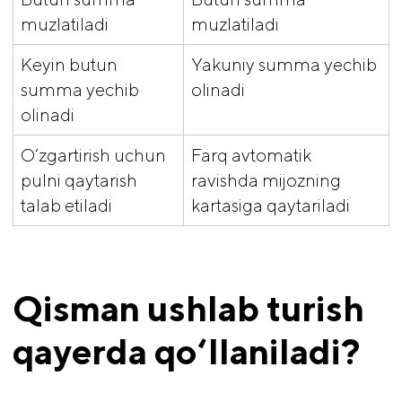
muzlatiladi
muzlatiladi
Keyin butun
Yakuniy summa yechib
summa yechib
olinadi
olinadi
O‘zgartirish uchun
Farq avtomatik
pulni qaytarish
ravishda mijozning
talab etiladi
kartasiga qaytariladi
Qisman ushlab turish 
qayerda qo‘llaniladi?