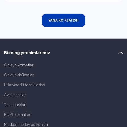
YANA KO‘RSATISH
Bizning yechimlarimiz
Onlayn xizmatlar
Onlayn do'konlar
Mikrokredit tashkilotlari
Aviakassalar
Taksi parklari
BNPL xizmatlari
Muddatli to’lov do’konlari