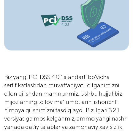
Biz yangi PCI DSS 4.0.1 standarti bo'yicha
sertifikatlashdan muvaffaqiyatli o'tganimizni
e'lon qilishdan mamnunmiz. Ushbu hujjat biz
mijozlarning to'lov ma'lumotlarini ishonchli
himoya qilishimizni tasdiqlaydi. Biz ilgari 3.2.1
versiyasiga mos kelganmiz, ammo yangi nashr
yanada qat'iy talablar va zamonaviy xavfsizlik