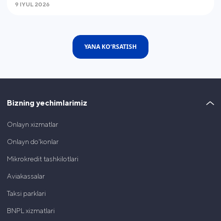
9 IYUL 2026
YANA KO‘RSATISH
Bizning yechimlarimiz
Onlayn xizmatlar
Onlayn do'konlar
Mikrokredit tashkilotlari
Aviakassalar
Taksi parklari
BNPL xizmatlari