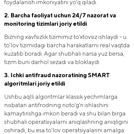
foydalanish imkoniyatini yo'q qiladi.
2. Barcha faoliyat uchun 24/7 nazorat va 
monitoring tizimlari joriy etildi 
Bizning xavfsizlik tizimimiz to'xtovsiz ishlaydi - u
to'lov tizimidagi barcha harakatlarni real vaqtda
kuzatib boradi. Agar shubhali narsa yuz bersa,
tizim buni darhol sezadi va bloklaydi.
3. Ichki antifraud nazoratining SMART 
algoritmlari joriy etildi
Ushbu aqlli algoritmlar klassik yechimlarga
nisbatan antifrodning noto'g'ri ishlashini
kamaytirishga imkon beradi va shu bilan birga
shubhali operatsiyalarni aniqlashning aniqligini
oshiradi, bu esa to'lov operatsiyalarini amalga