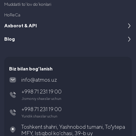
Muddatli to’lov do’konlari
HoReCa
Axborot & API
Blog
Kompaniya haqida
Dasturchilar uchun
Keyslar
Hujjatlar va litsenziyalar
Maqolalar va yangiliklar
Biz bilan bog’lanish
Ko’p uchraydigan savollar
info@atmos.uz
Yuridik hujjatlar
+998 71 231 19 00
Aksiyador va investorlarga
Jismoniy shaxslar uchun
Karyera
+998 71 231 19 00
Yuridik shaxslar uchun
Toshkent shahri, Yashnobod tumani, Toʻytepa
MFY, Istiqbol ko'chasi, 39-b uy