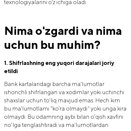
texnologiyalarini o'z ichiga oladi.
Nima o'zgardi va nima 
uchun bu muhim?
1. Shifrlashning eng yuqori darajalari joriy 
etildi
Bank kartalaridagi barcha ma'lumotlar
ishonchli shifrlangan va xodimlar yoki uchinchi
shaxslar uchun to'liq mavjud emas. Hech kim
bu ma'lumotlarni "ko'ra olmaydi" yoki unga kira
olmaydi. Bu odamning aybi bilan o’qish xavfini
no’lga tenglashtiradi va ma'lumotlardan