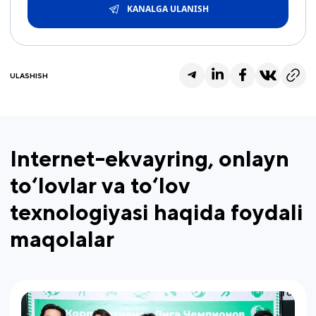
KANALGA ULANISH
ULASHISH
Internet-ekvayring, onlayn
to‘lovlar va to‘lov
texnologiyasi haqida foydali
maqolalar