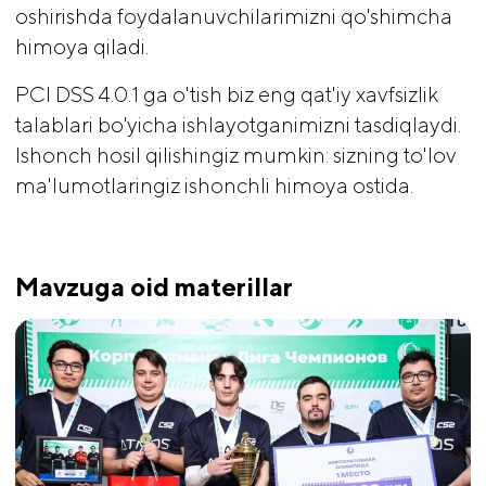
oshirishda foydalanuvchilarimizni qo'shimcha
himoya qiladi.
PCI DSS 4.0.1 ga o'tish biz eng qat'iy xavfsizlik
talablari bo'yicha ishlayotganimizni tasdiqlaydi.
Ishonch hosil qilishingiz mumkin: sizning to'lov
ma'lumotlaringiz ishonchli himoya ostida.
Mavzuga oid materillar