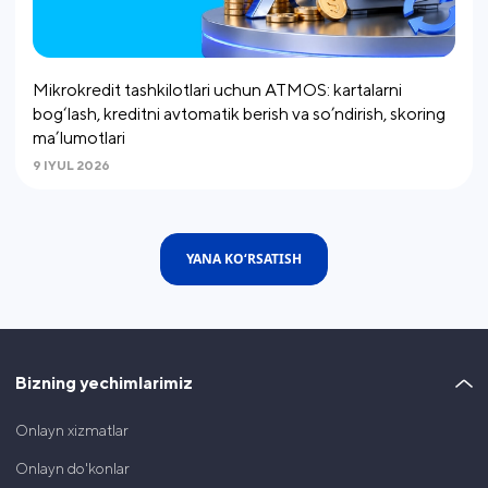
Mikrokredit tashkilotlari uchun ATMOS: kartalarni
bog‘lash, kreditni avtomatik berish va so’ndirish, skoring
ma’lumotlari
9 IYUL 2026
YANA KO‘RSATISH
Bizning yechimlarimiz
Onlayn xizmatlar
Onlayn do'konlar