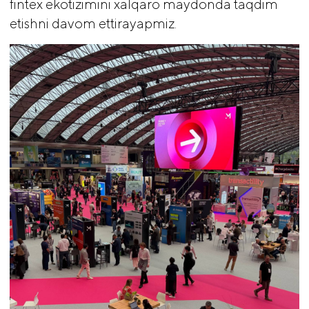
fintex ekotizimini xalqaro maydonda taqdim
etishni davom ettirayapmiz.