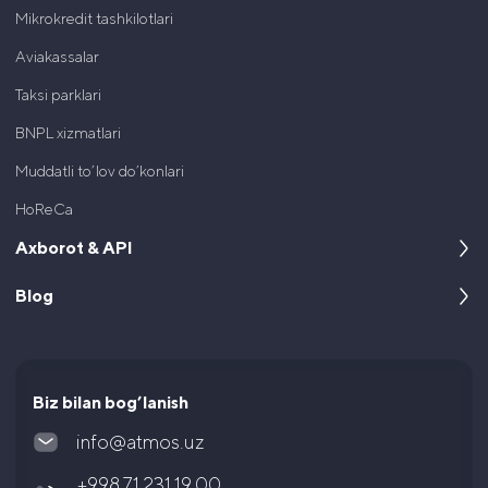
Mikrokredit tashkilotlari
Aviakassalar
Taksi parklari
BNPL xizmatlari
Muddatli to’lov do’konlari
HoReCa
Axborot & API
Blog
Kompaniya haqida
Dasturchilar uchun
Keyslar
Hujjatlar va litsenziyalar
Maqolalar va yangiliklar
Biz bilan bog’lanish
Ko’p uchraydigan savollar
info@atmos.uz
Yuridik hujjatlar
+998 71 231 19 00
Aksiyador va investorlarga