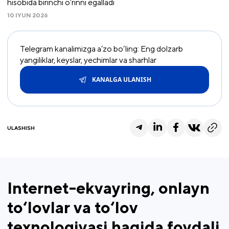
hisobida birinchi o‘rinni egalladi
10 IYUN 2026
Telegram kanalimizga a’zo bo‘ling: Eng dolzarb
yangiliklar, keyslar, yechimlar va sharhlar
KANALGA ULANISH
ULASHISH
Internet-ekvayring, onlayn
to‘lovlar va to‘lov
texnologiyasi haqida foydali