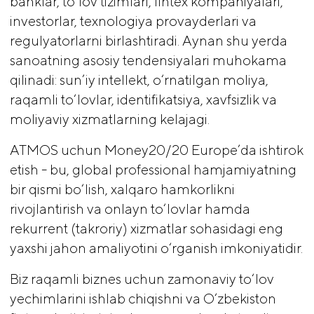
banklar, to‘lov tizimlari, fintex kompaniyalari,
investorlar, texnologiya provayderlari va
regulyatorlarni birlashtiradi. Aynan shu yerda
sanoatning asosiy tendensiyalari muhokama
qilinadi: sun’iy intellekt, o‘rnatilgan moliya,
raqamli to‘lovlar, identifikatsiya, xavfsizlik va
moliyaviy xizmatlarning kelajagi.
ATMOS uchun Money20/20 Europe’da ishtirok
etish - bu, global professional hamjamiyatning
bir qismi bo‘lish, xalqaro hamkorlikni
rivojlantirish va onlayn to‘lovlar hamda
rekurrent (takroriy) xizmatlar sohasidagi eng
yaxshi jahon amaliyotini o‘rganish imkoniyatidir.
Biz raqamli biznes uchun zamonaviy to‘lov
yechimlarini ishlab chiqishni va O‘zbekiston