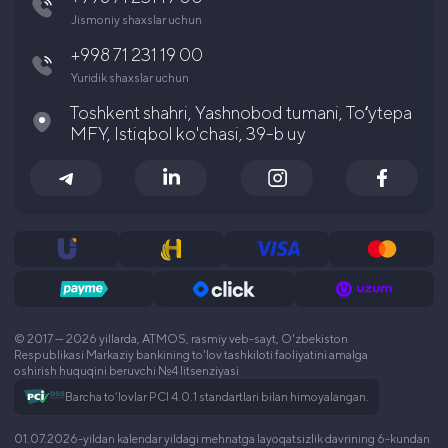
Jismoniy shaxslar uchun
Karyera
+998 71 231 19 00
Yuridik shaxslar uchun
Toshkent shahri, Yashnobod tumani, Toʻytepa
MFY, Istiqbol ko'chasi, 39-b uy
© 2017 — 2026 yillarda, ATMOS, rasmiy veb-sayt, O'zbekiston
Respublikasi Markaziy bankining to'lov tashkiloti faoliyatini amalga
oshirish huquqini beruvchi №4 litsenziyasi
Barcha to‘lovlar PCI 4.0.1 standartlari bilan himoyalangan.
01.07.2026-yildan kalendar yildagi mehnatga layoqatsizlik davrining 6-kundan