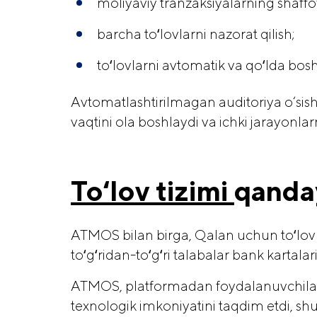
moliyaviy tranzaksiyalarning shaffofl
barcha toʻlovlarni nazorat qilish;
toʻlovlarni avtomatik va qoʻlda bos
Avtomatlashtirilmagan auditoriya o‘sis
vaqtini ola boshlaydi va ichki jarayonla
Toʻlov tizimi
qanday
ATMOS bilan birga, Qalan uchun toʻlov ye
toʻgʻridan-toʻgʻri talabalar bank kartal
ATMOS, platformadan foydalanuvchilarn
texnologik imkoniyatini taqdim etdi, shu