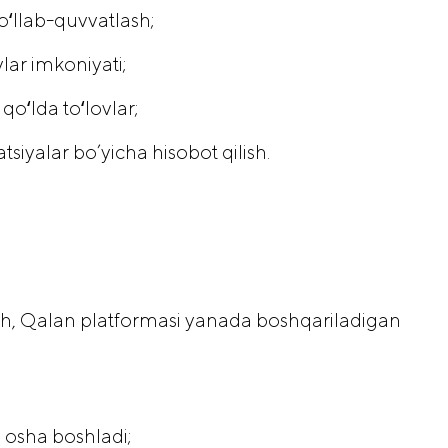
ʻllab-quvvatlash;
ar imkoniyati;
oʻlda toʻlovlar;
siyalar bo’yicha hisobot qilish.
ach, Qalan platformasi yanada boshqariladigan
 osha boshladi;