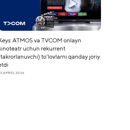
Keys: ATMOS va TVCOM onlayn
kinoteatr uchun rekurrent
(takrorlanuvchi) to'lovlarni qanday joriy
etdi
23 APREL 2026