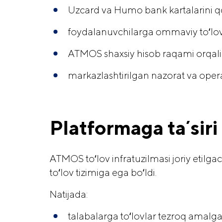
Uzcard va Humo bank kartalarini qo
foydalanuvchilarga ommaviy toʻlovl
ATMOS shaxsiy hisob raqami orqali q
markazlashtirilgan nazorat va operat
Platformaga taʼsiri
ATMOS toʻlov infratuzilmasi joriy etilg
toʻlov tizimiga ega boʻldi.
Natijada:
talabalarga toʻlovlar tezroq amalga