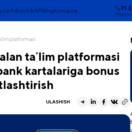
71 2
Axborot & API
yslar
Blog
Kontaktlar
Telegramda
im platformasi ...
lan taʼlim platformasi
bank kartalariga bonus
tlashtirish
ULASHISH