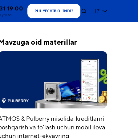
31 19 00
UZ
PUL YECHIB OLINDI
?
 yozish
Mavzuga oid materillar
ATMOS & Pulberry misolida: kreditlarni
boshqarish va to‘lash uchun mobil ilova
uchun internet-ekvayring