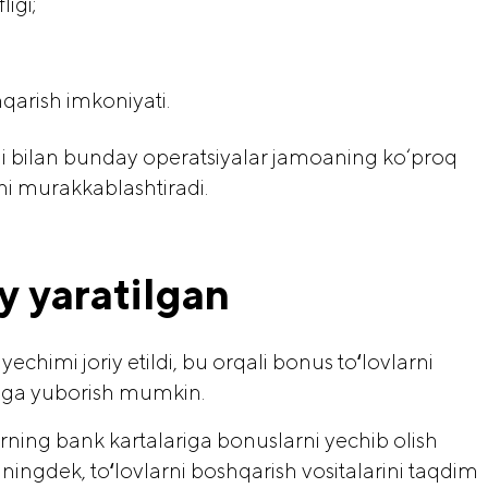
igi;
hqarish imkoniyati.
hi bilan bunday operatsiyalar jamoaning ko‘proq
rni murakkablashtiradi.
 yaratilgan
chimi joriy etildi, bu orqali bonus toʻlovlarni
ariga yuborish mumkin.
ing bank kartalariga bonuslarni yechib olish
ningdek, toʻlovlarni boshqarish vositalarini taqdim