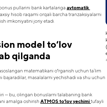
bonus pullarini bank kartalariga
avtomatik 
siy hisob raqami orqali barcha tranzaksiyalarni
sh imkoniyatini joriy etadi.
ion model toʻlov 
lab qilganda
 asoslangan matematikani oʻrganish uchun taʼlim
rni bajaradilar, masalalarni yechishadi va shu uchun
iri — bu, olingan bonuslarni talabaning bank
yani amalga oshirish
ATMOS toʻlov yechimi 
tufayli