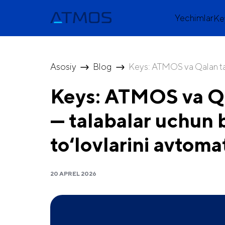
Yechimlar
Ke
Asosiy
Blog
Keys: ATMOS va Qalan taʼl
Keys: ATMOS va Qa
— talabalar uchun 
toʻlovlarini avtoma
20 APREL 2026