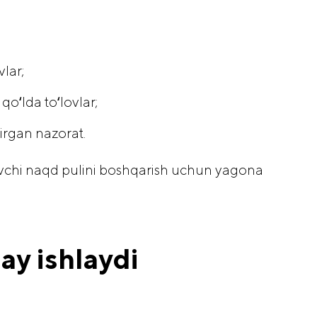
lar;
oʻlda toʻlovlar;
irgan nazorat.
vchi naqd pulini boshqarish uchun yagona
ay ishlaydi