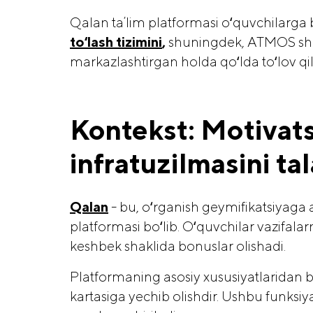
Qalan taʼlim platformasi oʻquvchilarga 
toʻlash tizimini
,
shuningdek, ATMOS shax
markazlashtirgan holda qoʻlda toʻlov qili
Kontekst: Motivats
infratuzilmasini ta
Qalan
- bu, oʻrganish geymifikatsiyaga
platformasi boʻlib. Oʻquvchilar vazifala
keshbek shaklida bonuslar olishadi.
Platformaning asosiy xususiyatlaridan b
kartasiga yechib olishdir. Ushbu funksi