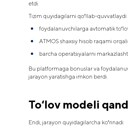
etdi.
Tizim quyidagilarni qoʻllab-quvvatlaydi:
foydalanuvchilarga avtomatik toʻlov
ATMOS shaxsiy hisob raqami orqali q
barcha operatsiyalarni markazlasht
Bu platformaga bonuslar va foydalanu
jarayon yaratishga imkon berdi.
Toʻlov modeli qand
Endi, jarayon quyidagilarcha koʻrinadi: