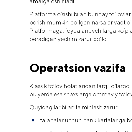
amalga oshiriladi.
Platforma o‘sishi bilan bunday to‘lovlar 
berish mumkin bo‘lgan narsalar vaqt o‘t
Platformaga, foydalanuvchilarga ko‘plab
beradigan yechim zarur bo’ldi.
Operatsion vazifa
Klassik toʻlov holatlaridan farqli oʻlaro
bu yerda esa shaxslarga ommaviy toʻlov
Quyidagilar bilan taʼminlash zarur:
talabalar uchun bank kartalariga bo