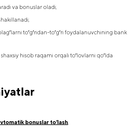
radi va bonuslar oladi;
shakillanadi;
agʻlarni toʻgʻridan-toʻgʻri foydalanuvchining bank
haxsiy hisob raqami orqali toʻlovlarni qoʻlda
iyatlar
avtomatik bonuslar toʻlash
;