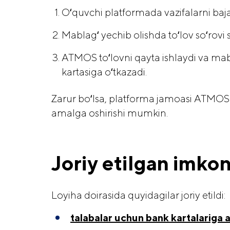
Oʻquvchi platformada vazifalarni baja
Mablagʻ yechib olishda toʻlov soʻrovi 
ATMOS toʻlovni qayta ishlaydi va mabl
kartasiga oʻtkazadi.
Zarur boʻlsa, platforma jamoasi ATMOS s
amalga oshirishi mumkin.
Joriy etilgan imkon
Loyiha doirasida quyidagilar joriy etildi:
talabalar uchun bank kartalariga 