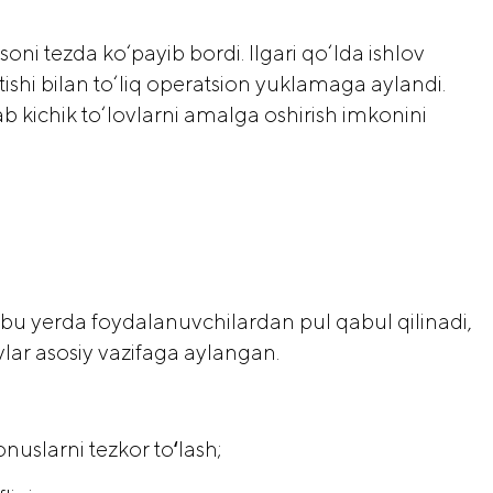
soni tezda ko‘payib bordi. Ilgari qo‘lda ishlov
ishi bilan to‘liq operatsion yuklamaga aylandi.
 kichik to‘lovlarni amalga oshirish imkonini
q, bu yerda foydalanuvchilardan pul qabul qilinadi,
lar asosiy vazifaga aylangan.
nuslarni tezkor toʻlash;