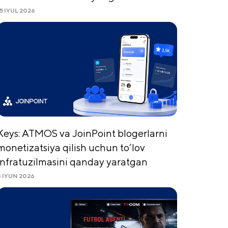
15 IYUL 2026
Keys: ATMOS va JoinPoint blogerlarni
monetizatsiya qilish uchun to‘lov
infratuzilmasini qanday yaratgan
8 IYUN 2026