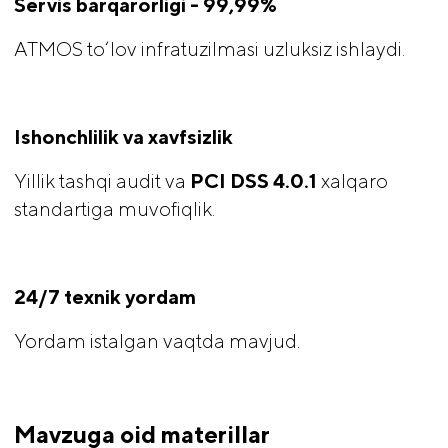
Servis barqarorligi - 99,99%
ATMOS to‘lov infratuzilmasi uzluksiz ishlaydi.
Ishonchlilik va xavfsizlik
Yillik tashqi audit va
PCI DSS 4.0.1 
xalqaro
standartiga muvofiqlik.
24/7 texnik yordam
Yordam istalgan vaqtda mavjud.
Mavzuga oid materillar