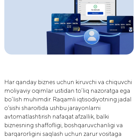
Har qanday biznes uchun kiruvchi va chiquvchi
moliyaviy oqimlar ustidan to‘liq nazoratga ega
bo‘lish muhimdir. Raqamli iqtisodiyotning jadal
o‘sishi sharoitida ushbu jarayonlarni
avtomatlashtirish nafaqat afzallik, balki
biznesning shaffofligi, boshqaruvchanligi va
barqarorligini saqlash uchun zarur vositaga