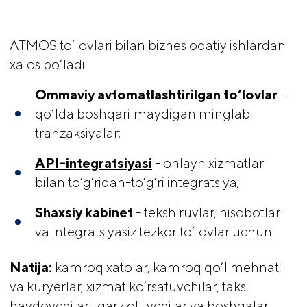
ATMOS to‘lovlari bilan biznes odatiy ishlardan
xalos bo‘ladi:
Ommaviy avtomatlashtirilgan to‘lovlar
-
qo‘lda boshqarilmaydigan minglab
tranzaksiyalar;
API-integratsiyasi
- onlayn xizmatlar
bilan to‘g‘ridan-to‘g‘ri integratsiya;
Shaxsiy kabinet
- tekshiruvlar, hisobotlar
va integratsiyasiz tezkor to‘lovlar uchun.
Natija:
kamroq xatolar, kamroq qo‘l mehnati
va kuryerlar, xizmat ko‘rsatuvchilar, taksi
haydovchilari, qarz oluvchilar va boshqalar