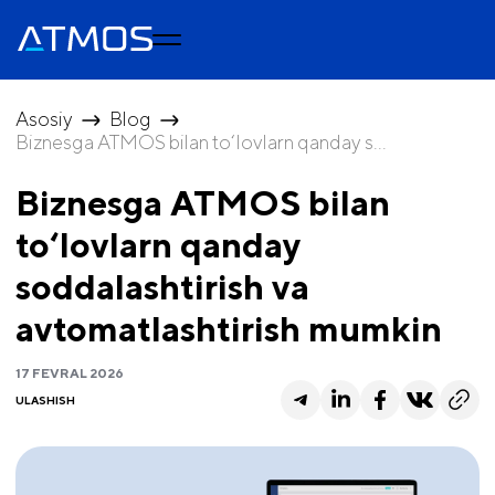
Asosiy
Blog
Biznesga ATMOS bilan to‘lovlarn qanday s...
Biznesga ATMOS bilan
to‘lovlarn qanday
soddalashtirish va
avtomatlashtirish mumkin
17 FEVRAL 2026
ULASHISH