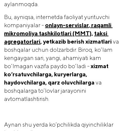
aylanmoqda.
Bu, ayniqsa, internetda faoliyat yurituvchi
kompaniyalar -
onlayn-servislar
,
 raqamli 
mikromoliya tashkilotlari (MMT)
, 
taksi 
agregatorlari
, yetkazib berish xizmatlari
va
boshqalar uchun dolzarbdir. Biroq, ko‘lam
kengaygan sari, yangi, ahamiyati kam
bo‘lmagan vazifa paydo bo‘ladi -
 xizmat 
ko‘rsatuvchilarga, kuryerlarga, 
haydovchilarga, qarz oluvchilarga 
va
boshqalarga to‘lovlar jarayonini
avtomatlashtirish.
Aynan shu yerda ko‘pchilikda qiyinchiliklar