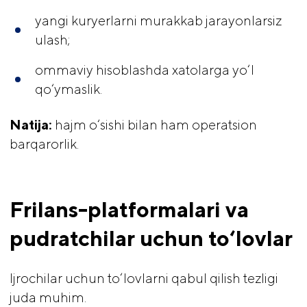
yangi kuryerlarni murakkab jarayonlarsiz
ulash;
ommaviy hisoblashda xatolarga yo‘l
qo‘ymaslik.
Natija:
hajm o‘sishi bilan ham operatsion
barqarorlik.
Frilans-platformalari va 
pudratchilar uchun to‘lovlar
Ijrochilar uchun to‘lovlarni qabul qilish tezligi
juda muhim.