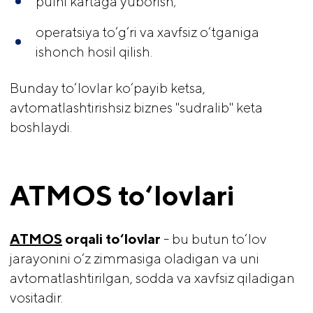
pulni kartaga yuborish;
operatsiya to‘g‘ri va xavfsiz o‘tganiga
ishonch hosil qilish.
Bunday to‘lovlar ko‘payib ketsa,
avtomatlashtirishsiz biznes "sudralib" keta
boshlaydi.
ATMOS to‘lovlari
ATMOS
 orqali to‘lovlar 
- bu butun to‘lov
jarayonini o‘z zimmasiga oladigan va uni
avtomatlashtirilgan, sodda va xavfsiz qiladigan
vositadir.