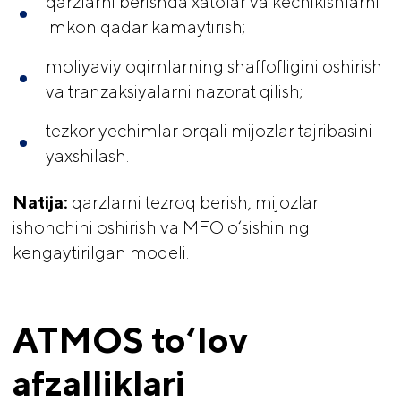
qarzlarni berishda xatolar va kechikishlarni
imkon qadar kamaytirish;
moliyaviy oqimlarning shaffofligini oshirish
va tranzaksiyalarni nazorat qilish;
tezkor yechimlar orqali mijozlar tajribasini
yaxshilash.
Natija:
qarzlarni tezroq berish, mijozlar
ishonchini oshirish va MFO o‘sishining
kengaytirilgan modeli.
ATMOS to‘lov 
afzalliklari