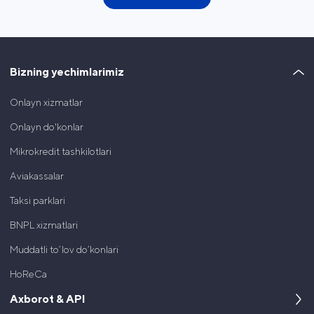
Bizning yechimlarimiz
Onlayn xizmatlar
Onlayn do'konlar
Mikrokredit tashkilotlari
Aviakassalar
Taksi parklari
BNPL xizmatlari
Muddatli to’lov do’konlari
HoReCa
Axborot & API