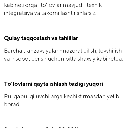
kabineti orqali to‘lovlar mavjud - texnik
integratsiya va takomillashtirishlarsiz.
Qulay taqqoslash va tahlillar
Barcha tranzaksiyalar - nazorat qilish, tekshirish
va hisobot berish uchun bitta shaxsiy kabinetda.
To‘lovlarni qayta ishlash tezligi yuqori
Pul qabul qiluvchilarga kechiktirmasdan yetib
boradi.