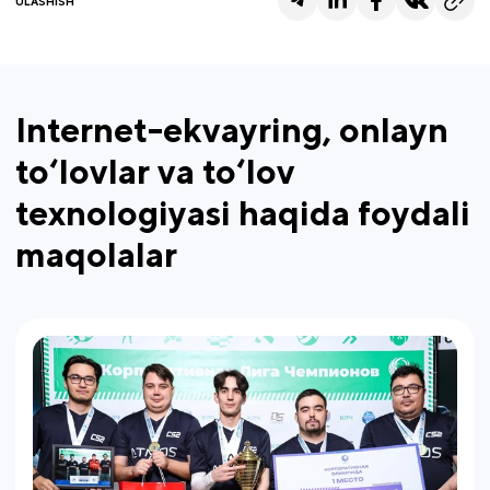
ULASHISH
Internet-ekvayring, onlayn
to‘lovlar va to‘lov
texnologiyasi haqida foydali
maqolalar