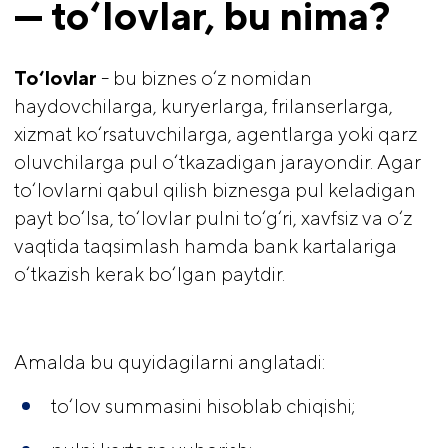
— to‘lovlar, bu nima?
To‘lovlar 
- bu biznes o‘z nomidan
haydovchilarga, kuryerlarga, frilanserlarga,
xizmat ko‘rsatuvchilarga, agentlarga yoki qarz
oluvchilarga pul o‘tkazadigan jarayondir. Agar
to‘lovlarni qabul qilish biznesga pul keladigan
payt bo‘lsa, to‘lovlar pulni to‘g‘ri, xavfsiz va o‘z
vaqtida taqsimlash hamda bank kartalariga
o‘tkazish kerak bo‘lgan paytdir.
Amalda bu quyidagilarni anglatadi:
to‘lov summasini hisoblab chiqishi;