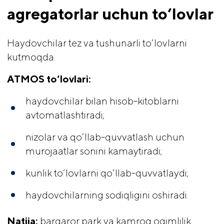
agregatorlar uchun to‘lovlar
Haydovchilar tez va tushunarli to‘lovlarni
kutmoqda.
ATMOS to‘lovlari:
haydovchilar bilan hisob-kitoblarni
avtomatlashtiradi;
nizolar va qo‘llab-quvvatlash uchun
murojaatlar sonini kamaytiradi;
kunlik to‘lovlarni qo‘llab-quvvatlaydi;
haydovchilarning sodiqligini oshiradi.
Natija:
barqaror park va kamroq oqimlilik.