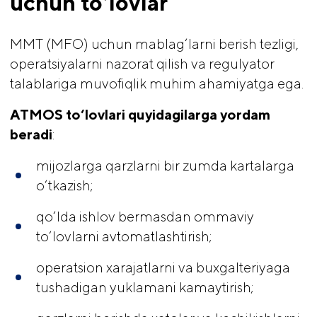
uchun to‘lovlar
MMT (MFO) uchun mablag‘larni berish tezligi,
operatsiyalarni nazorat qilish va regulyator
talablariga muvofiqlik muhim ahamiyatga ega.
ATMOS to‘lovlari quyidagilarga yordam 
beradi
:
mijozlarga qarzlarni bir zumda kartalarga
o‘tkazish;
qo‘lda ishlov bermasdan ommaviy
to‘lovlarni avtomatlashtirish;
operatsion xarajatlarni va buxgalteriyaga
tushadigan yuklamani kamaytirish;