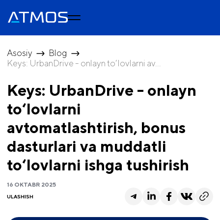
Asosiy
Blog
Keys: UrbanDrive - onlayn to‘lovlarni av...
Keys: UrbanDrive - onlayn
to‘lovlarni
avtomatlashtirish, bonus
dasturlari va muddatli
to‘lovlarni ishga tushirish
16 OKTABR 2025
ULASHISH