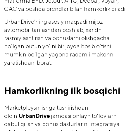
Platforma BYD, Jetour, AITO, Deepal, Voyah,
GAC va boshqa brendlar bilan hamkorlik qiladi.
UrbanDrive’ning asosiy maqsadi mijoz
avtomobil tanlashdan boshlab, xaridni
rasmiylashtirish va bonuslarni olishgacha
bo‘lgan butun yo‘lni bir joyda bosib o‘tishi
mumkin bo‘lgan yagona raqamli makonni
yaratishdan iborat.
Hamkorlikning ilk bosqichi
Marketpleysni ishga tushirishdan
oldin
UrbanDrive 
jamoasi onlayn to‘lovlarni
qabul qilish va bonus dasturlarini integratsiya