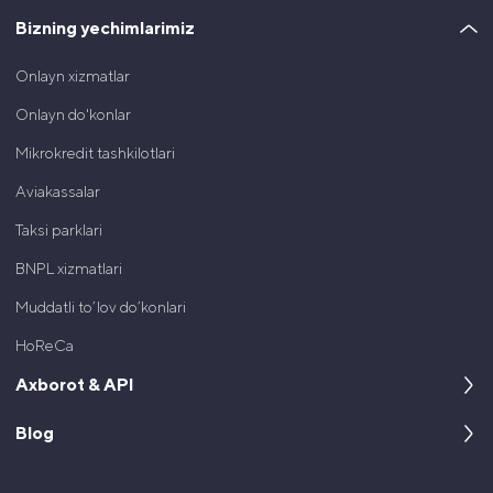
Bizning yechimlarimiz
Onlayn xizmatlar
Onlayn do'konlar
Mikrokredit tashkilotlari
Aviakassalar
Taksi parklari
BNPL xizmatlari
Muddatli to’lov do’konlari
HoReCa
Axborot & API
Blog
Kompaniya haqida
Dasturchilar uchun
Keyslar