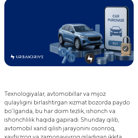
Texnologiyalar, avtomobillar va mijoz
qulayligini birlashtirgan xizmat bozorda paydo
bo‘lganda, bu har doim tezlik, ishonch va
ishonchlilik haqida gapiradi. Shunday qilib,
avtomobil xarid qilish jarayonini osonroq,
xavfsizroq va zamonaviyroq qiladigan ikkita