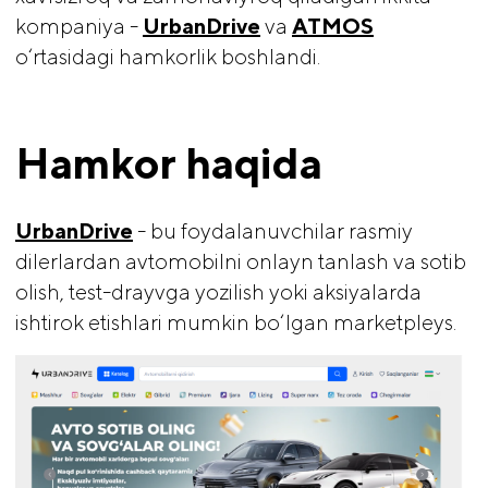
kompaniya -
UrbanDrive
va
ATMOS
o‘rtasidagi hamkorlik boshlandi.
Hamkor haqida
UrbanDrive
- bu foydalanuvchilar rasmiy
dilerlardan avtomobilni onlayn tanlash va sotib
olish, test-drayvga yozilish yoki aksiyalarda
ishtirok etishlari mumkin bo‘lgan marketpleys.