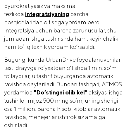
byurokratiyasiz va maksimal
tezlikda
integratsiyaning
barcha
bosqichlaridan o‘tishga yordam berdi.
Integratsiya uchun barcha zarur usullar, shu
jumladan ishga tushirishda ham, keyinchalik
ham to‘liq texnik yordam ko‘rsatildi.
Bugungi kunda UrbanDrive foydalanuvchilari
test-drayvga ro‘yxatdan o‘tishda 1 mln. so‘m
to‘laydilar, u tashrif buyurganda avtomatik
ravishda qaytariladi. Bundan tashqari, ATMOS
yordamida
 "Do‘stingni olib kel" 
aksiyasi ishga
tushirildi: mijoz 500 ming so‘m, uning sherigi
esa 1 million. Barcha hisob-kitoblar avtomatik
ravishda, menejerlar ishtirokisiz amalga
oshiriladi.