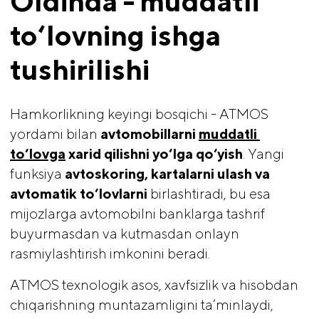
Oldinda - muddatli 
to‘lovning ishga 
tushirilishi 
Hamkorlikning keyingi bosqichi - ATMOS
yordami bilan
avtomobillarni 
muddatli 
to‘lovga
 xarid qilishni yo‘lga qo‘yish
. Yangi
funksiya
avtoskoring, kartalarni ulash va 
avtomatik to‘lovlarni 
birlashtiradi, bu esa
mijozlarga avtomobilni banklarga tashrif
buyurmasdan va kutmasdan onlayn
rasmiylashtirish imkonini beradi.
ATMOS texnologik asos, xavfsizlik va hisobdan
chiqarishning muntazamligini ta’minlaydi,