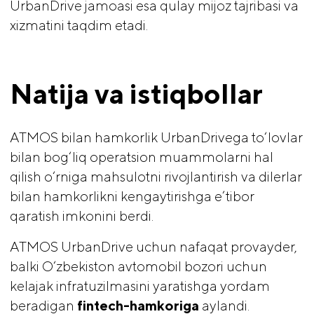
UrbanDrive jamoasi esa qulay mijoz tajribasi va
xizmatini taqdim etadi.
Natija va istiqbollar
ATMOS bilan hamkorlik UrbanDrivega to‘lovlar
bilan bog‘liq operatsion muammolarni hal
qilish o‘rniga mahsulotni rivojlantirish va dilerlar
bilan hamkorlikni kengaytirishga e’tibor
qaratish imkonini berdi.
ATMOS UrbanDrive uchun nafaqat provayder,
balki O‘zbekiston avtomobil bozori uchun
kelajak infratuzilmasini yaratishga yordam
beradigan
fintech-hamkoriga
aylandi.