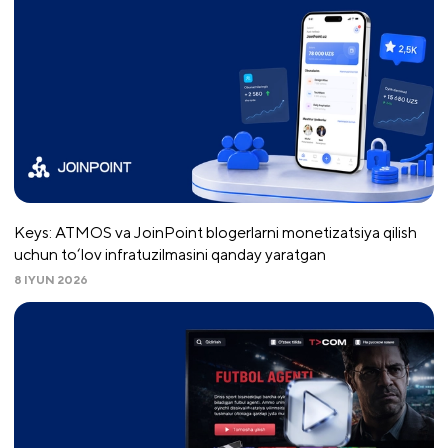
Keys: ATMOS va JoinPoint blogerlarni monetizatsiya qilish
uchun to‘lov infratuzilmasini qanday yaratgan
8 IYUN 2026