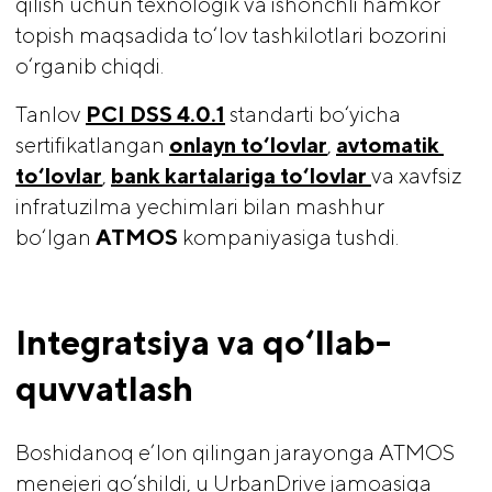
qilish uchun texnologik va ishonchli hamkor
topish maqsadida to‘lov tashkilotlari bozorini
o‘rganib chiqdi.
Tanlov
PCI DSS 4.0.1
standarti bo‘yicha
sertifikatlangan
onlayn to‘lovlar
,
avtomatik 
to‘lovlar
,
bank kartalariga to‘lovlar 
va xavfsiz
infratuzilma yechimlari bilan mashhur
bo‘lgan
ATMOS
kompaniyasiga tushdi.
Integratsiya va qo‘llab-
quvvatlash
Boshidanoq e’lon qilingan jarayonga ATMOS
menejeri qo‘shildi, u UrbanDrive jamoasiga