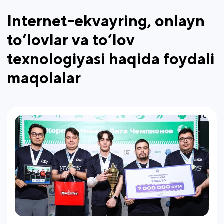
Internet-ekvayring, onlayn
to‘lovlar va to‘lov
texnologiyasi haqida foydali
maqolalar