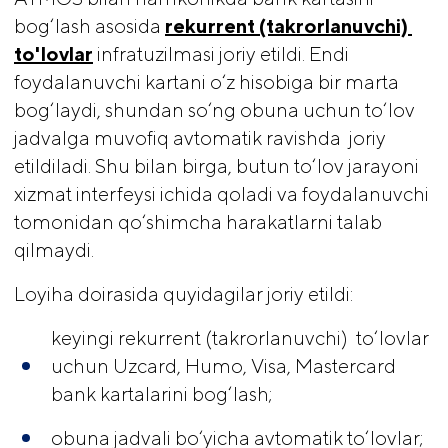
bog‘lash asosida
rekurrent (takrorlanuvchi) 
to'lovlar
infratuzilmasi joriy etildi. Endi
foydalanuvchi kartani o‘z hisobiga bir marta
bog‘laydi, shundan so‘ng obuna uchun to‘lov
jadvalga muvofiq avtomatik ravishda joriy
etildiladi. Shu bilan birga, butun to‘lov jarayoni
xizmat interfeysi ichida qoladi va foydalanuvchi
tomonidan qo‘shimcha harakatlarni talab
qilmaydi.
Loyiha doirasida quyidagilar joriy etildi:
keyingi rekurrent (takrorlanuvchi) to‘lovlar
uchun Uzcard, Humo, Visa, Mastercard
bank kartalarini bog‘lash;
obuna jadvali bo‘yicha avtomatik to‘lovlar;