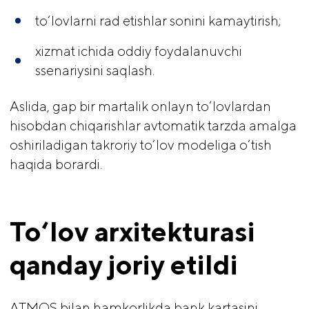
to‘lovlarni rad etishlar sonini kamaytirish;
xizmat ichida oddiy foydalanuvchi
ssenariysini saqlash.
Aslida, gap bir martalik onlayn to‘lovlardan
hisobdan chiqarishlar avtomatik tarzda amalga
oshiriladigan takroriy to‘lov modeliga o‘tish
haqida borardi.
To‘lov arxitekturasi 
qanday joriy etildi
ATMOS bilan hamkorlikda bank kartasini