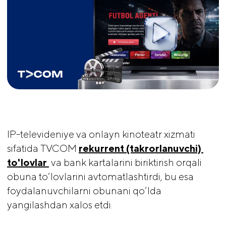
IP-televideniye va onlayn kinoteatr xizmati
sifatida TVCOM
rekurrent (takrorlanuvchi) 
to'lovlar 
va bank kartalarini biriktirish orqali
obuna to‘lovlarini avtomatlashtirdi, bu esa
foydalanuvchilarni obunani qo‘lda
yangilashdan xalos etdi.