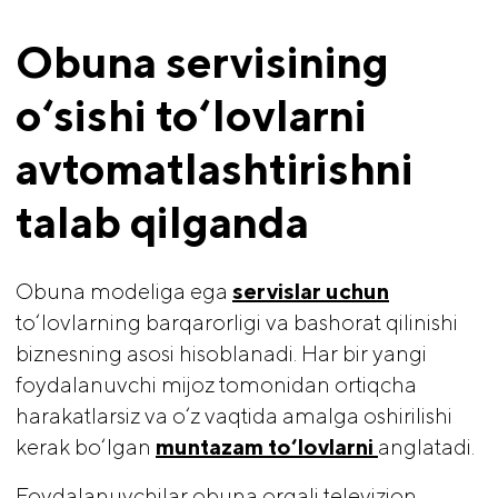
Obuna servisining 
o‘sishi to‘lovlarni 
avtomatlashtirishni 
talab qilganda
Obuna modeliga ega
servislar uchun
to‘lovlarning barqarorligi va bashorat qilinishi
biznesning asosi hisoblanadi. Har bir yangi
foydalanuvchi mijoz tomonidan ortiqcha
harakatlarsiz va o‘z vaqtida amalga oshirilishi
kerak bo‘lgan
muntazam to‘lovlarni 
anglatadi.
Foydalanuvchilar obuna orqali televizion