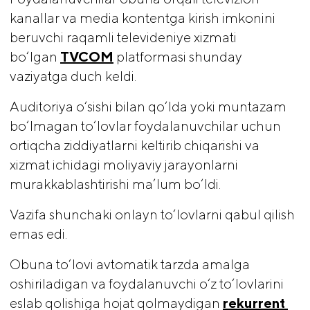
kanallar va media kontentga kirish imkonini
beruvchi raqamli televideniye xizmati
bo‘lgan
TVCOM
platformasi shunday
vaziyatga duch keldi.
Auditoriya o‘sishi bilan qo‘lda yoki muntazam
bo‘lmagan to‘lovlar foydalanuvchilar uchun
ortiqcha ziddiyatlarni keltirib chiqarishi va
xizmat ichidagi moliyaviy jarayonlarni
murakkablashtirishi ma’lum bo‘ldi.
Vazifa shunchaki onlayn to‘lovlarni qabul qilish
emas edi.
Obuna to‘lovi avtomatik tarzda amalga
oshiriladigan va foydalanuvchi o‘z to‘lovlarini
eslab qolishiga hojat qolmaydigan
rekurrent 