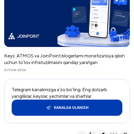
Keys: ATMOS va JoinPoint blogerlarni monetizatsiya qilish
uchun to‘lov infratuzilmasini qanday yaratgan
8 IYUN 2026
Telegram kanalimizga a’zo bo‘ling: Eng dolzarb
yangiliklar, keyslar, yechimlar va sharhlar
KANALGA ULANISH