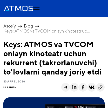
Asosiy
Blog
Keys: ATMOS va TVCOM onlayn kinoteatr uc...
Keys: ATMOS va TVCOM
onlayn kinoteatr uchun
rekurrent (takrorlanuvchi)
to'lovlarni qanday joriy etdi
23 APREL 2026
ULASHISH