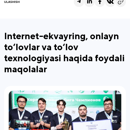
ULASHISH
Internet-ekvayring, onlayn
to‘lovlar va to‘lov
texnologiyasi haqida foydali
maqolalar