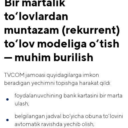
Bir martalik 
to‘lovlardan 
muntazam (rekurrent) 
to‘lov modeliga o‘tish 
— muhim burilish 
TVCOM jamoasi quyidagilarga imkon
beradigan yechimni topishga harakat qildi:
foydalanuvchining bank kartasini bir marta
ulash;
belgilangan jadval bo‘yicha obuna to‘lovini
avtomatik ravishda yechib olish;