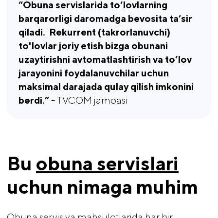
“Obuna servislarida to‘lovlarning 
barqarorligi daromadga bevosita ta’sir 
qiladi.  Rekurrent (takrorlanuvchi) 
to'lovlar joriy etish bizga obunani 
uzaytirishni avtomatlashtirish va to‘lov 
jarayonini foydalanuvchilar uchun 
maksimal darajada qulay qilish imkonini 
berdi.” 
- TVCOM jamoasi
Bu 
obuna servislari
uchun nimaga muhim
Obuna servis va mahsulotlarida har bir