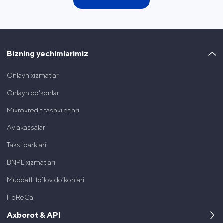
Bizning yechimlarimiz
Onlayn xizmatlar
Onlayn do'konlar
Mikrokredit tashkilotlari
Aviakassalar
Taksi parklari
BNPL xizmatlari
Muddatli to’lov do’konlari
HoReCa
Axborot & API