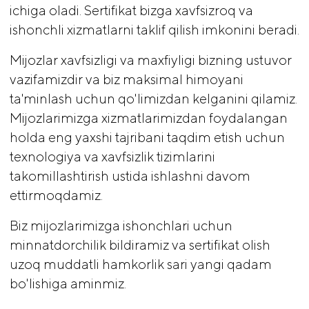
ichiga oladi. Sertifikat bizga xavfsizroq va
ishonchli xizmatlarni taklif qilish imkonini beradi.
Mijozlar xavfsizligi va maxfiyligi bizning ustuvor
vazifamizdir va biz maksimal himoyani
ta'minlash uchun qo'limizdan kelganini qilamiz.
Mijozlarimizga xizmatlarimizdan foydalangan
holda eng yaxshi tajribani taqdim etish uchun
texnologiya va xavfsizlik tizimlarini
takomillashtirish ustida ishlashni davom
ettirmoqdamiz.
Biz mijozlarimizga ishonchlari uchun
minnatdorchilik bildiramiz va sertifikat olish
uzoq muddatli hamkorlik sari yangi qadam
bo'lishiga aminmiz.