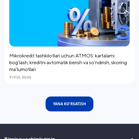
Mikrokredit tashkilotlari uchun ATMOS: kartalarni
bog‘lash, kreditni avtomatik berish va so’ndirish, skoring
ma’lumotlari
9 IYUL 2026
YANA KO‘RSATISH