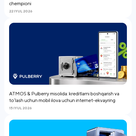
chempioni
22 IYUL 2026
ATMOS & Pulberry misolida: kreditlarni boshqarish va
to‘lash uchun mobil ilova uchun internet-ekvayring
15 IYUL 2026