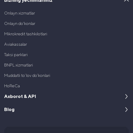
Bizning yechimlarimiz
Onlayn xizmatlar
Onlayn do'konlar
Mikrokredit tashkilotlari
Aviakassalar
Taksi parklari
BNPL xizmatlari
Muddatli to’lov do’konlari
HoReCa
Axborot & API
Blog
Kompaniya haqida
Dasturchilar uchun
Keyslar
Hujjatlar va litsenziyalar
Maqolalar va yangiliklar