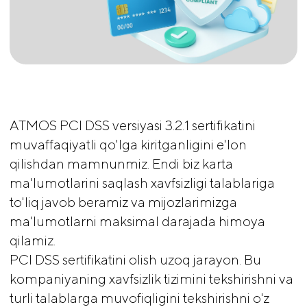
ATMOS PCI DSS versiyasi 3.2.1 sertifikatini
muvaffaqiyatli qo'lga kiritganligini e'lon
qilishdan mamnunmiz. Endi biz karta
ma'lumotlarini saqlash xavfsizligi talablariga
to'liq javob beramiz va mijozlarimizga
ma'lumotlarni maksimal darajada himoya
qilamiz.
PCI DSS sertifikatini olish uzoq jarayon. Bu
kompaniyaning xavfsizlik tizimini tekshirishni va
turli talablarga muvofiqligini tekshirishni o'z