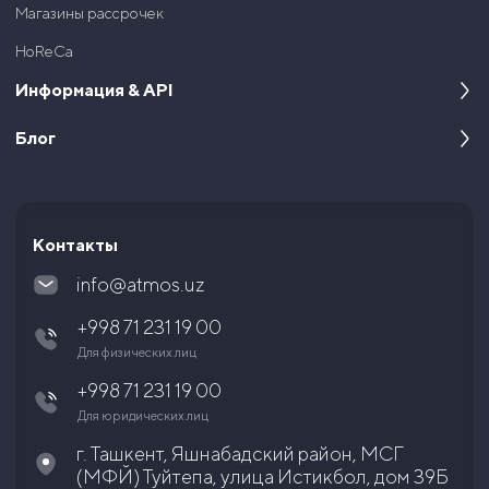
Магазины рассрочек
HoReCa
Информация & API
Блог
О компании
Разработчикам
Кейсы
Документация и API
Статьи и новости
Контакты
Вопросы и ответы
info@atmos.uz
Юридические документы
+998 71 231 19 00
Акционерам и инвесторам
Для физических лиц
Карьера
+998 71 231 19 00
Для юридических лиц
г. Ташкент, Яшнабадский район, МСГ
(МФЙ) Туйтепа, улица Истикбол, дом 39Б