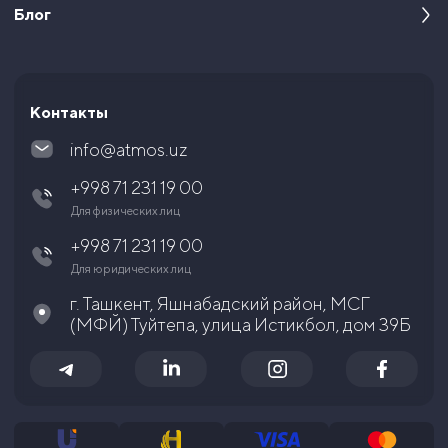
Блог
О компании
Разработчикам
Кейсы
Документация и API
Статьи и новости
Контакты
Вопросы и ответы
info@atmos.uz
Юридические документы
+998 71 231 19 00
Акционерам и инвесторам
Для физических лиц
Карьера
+998 71 231 19 00
Для юридических лиц
г. Ташкент, Яшнабадский район, МСГ
(МФЙ) Туйтепа, улица Истикбол, дом 39Б